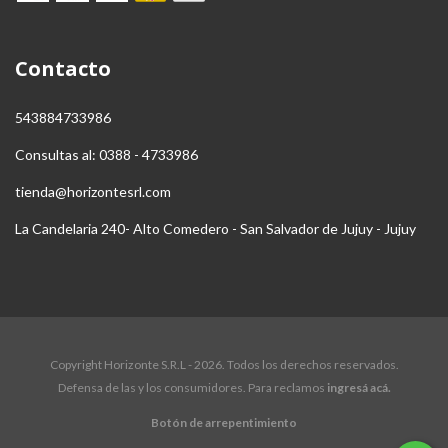
Contacto
543884733986
Consultas al: 0388 - 4733986
tienda@horizontesrl.com
La Candelaria 240- Alto Comedero - San Salvador de Jujuy - Jujuy
Copyright Horizonte S.R.L - 2026. Todos los derechos reservados.
Defensa de las y los consumidores. Para reclamos
ingresá acá.
Botón de arrepentimiento