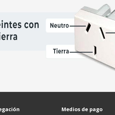
 vida ya que se activa ante una fuga de energía.
iones. Se activan ante un corto circuito.
ra.
as pueden provocar fugas de corriente y llegar a ser causante d
o de instalaciones eléctricas verificando que se encuentren
icación de conexiones del suministro eléctrico, deben realizarse
egación
Medios de pago