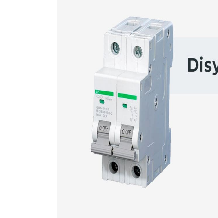
Por esto es sumamente necesari
chevron_right
Interruptor diferencial (d
chevron_right
Llaves termomagnéticas pr
chevron_right
Puesta a tierra.
chevron_right
Tomacorrientes instalados
Las malas conexiones o aislaciones deterioradas pu
control periódico de todo tipo de instalaciones 
Instalaciones seguras
La energía eléctrica es una protagonista esencia
esta, implicando caer en numerosos incidentes 
Por esto es sumamente necesari