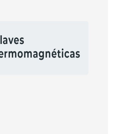
eguridad:
ía.
uciones. Por este motivo,
EJE SA recomienda el
cidad puede conducir a un uso inadecuado de
eguridad: