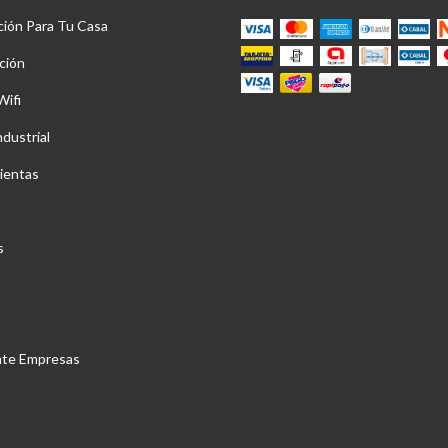
ción Para Tu Casa
ción
Wifi
ndustrial
ientas
s
a
nte Empresas