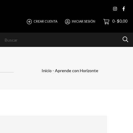
0
$0,00
CREAR CUENTA
INICIAR SESIÓN
-
evista
Ayuda
Horizonte Empresas
Inicio
-
Aprende con Horizonte
e conducir a un uso inadecuado de esta, implicando