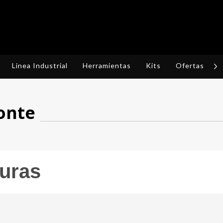
Linea Industrial
Herramientas
Kits
Ofertas
R
onte
guras
 la vida cotidiana y la familiaridad adquirida con la electricidad pued
 riesgo para las personas.