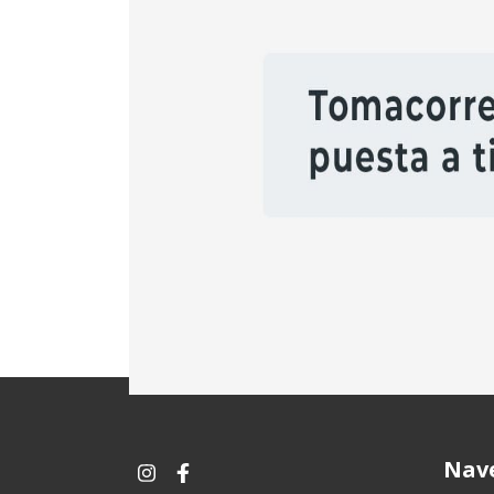
* Interruptor diferencial (disyuntor) protege su
*
Llaves termomagnéticas protegen las instalac
*
Puesta a tierra.
*
Tomacorrientes instalados con puesta a tier
Las malas conexiones o aislaciones deteriorad
recomienda el control periódico de todo tip
Las tareas de mantenimiento, ampliación y modif
profesional.
Nav