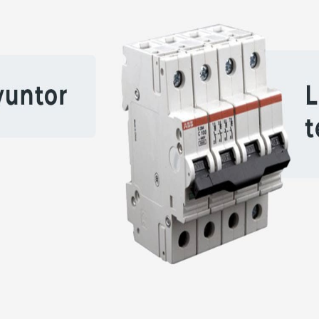
o contar con los dispositivos básicos de s
isyuntor) protege su vida ya que se activa ante una fuga de energ
otegen las instalaciones. Se activan ante un corto circuito.
 con puesta a tierra.
eden provocar fugas de corriente y llegar a ser causante de electroc
eléctricas verificando que se encuentren en condiciones óptimas.
l en la vida cotidiana y la familiaridad adquirida con la electri
resultando un enorme riesgo para las personas.
o contar con los dispositivos básicos de s