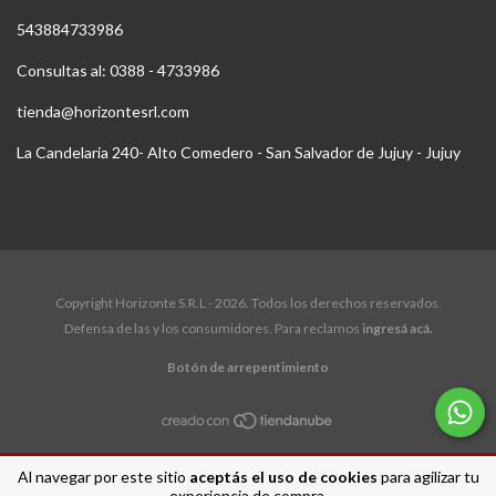
543884733986
Consultas al: 0388 - 4733986
tienda@horizontesrl.com
La Candelaria 240- Alto Comedero - San Salvador de Jujuy - Jujuy
Copyright Horizonte S.R.L - 2026. Todos los derechos reservados.
Defensa de las y los consumidores. Para reclamos
ingresá acá.
Botón de arrepentimiento
Al navegar por este sitio
aceptás el uso de cookies
para agilizar tu
experiencia de compra.