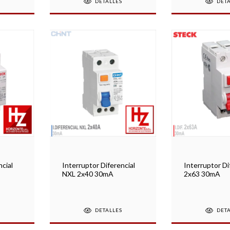
S
DET
DETALLES
ncial
Interruptor Diferencial
Interruptor Di
NXL 2x40 30mA
2x63 30mA
S
DETALLES
DET