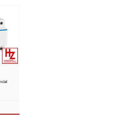
ncial
S