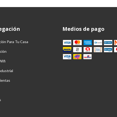
egación
Medios de pago
ción Para Tu Casa
ción
Wifi
ndustrial
ientas
s
a