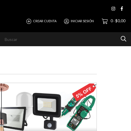
0
$0,00
CREAR CUENTA
INICIAR SESIÓN
-
evista
Ayuda
Horizonte Empresas