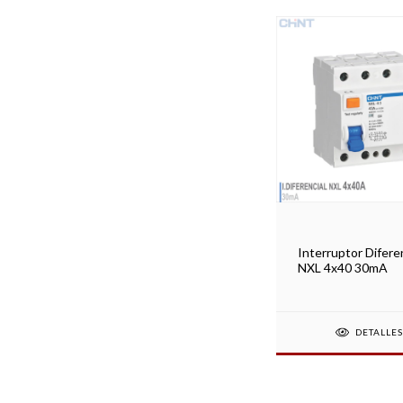
Interruptor Difere
NXL 4x40 30mA
DETALLE