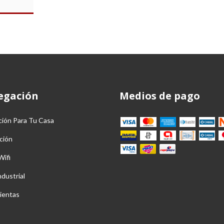
S
egación
Medios de pago
ción Para Tu Casa
ción
Wifi
ndustrial
ientas