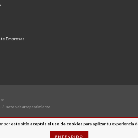
s
a
nte Empresas
dos.
.
/
Botón de arrepentimiento
r por este sitio
aceptás el uso de cookies
para agilizar tu experiencia 
ENTENDIDO