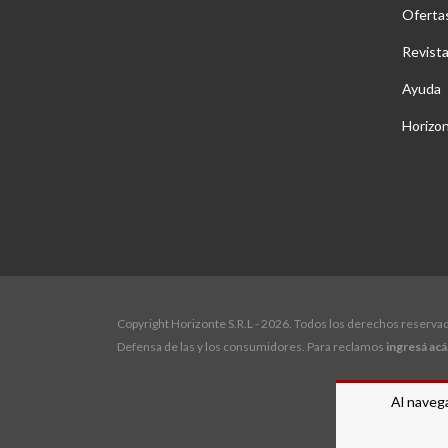
Oferta
Revist
Ayuda
Horizo
Copyright Horizonte S.R.L - 2026. Todos los derechos reserva
Defensa de las y los consumidores. Para reclamos
ingresá acá
Al navega