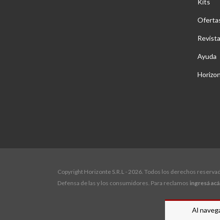
Kits
Oferta
Revist
Ayuda
Horizo
Copyright Horizonte S.R.L - 2026. Todos los derechos reserva
Defensa de las y los consumidores. Para reclamos
ingresá acá
Al navega