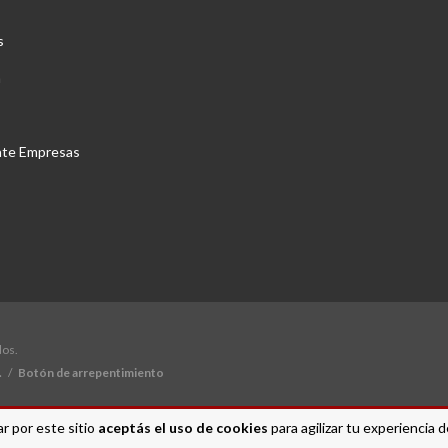
s
a
nte Empresas
dos.
.
/
Botón de arrepentimiento
r por este sitio
aceptás el uso de cookies
para agilizar tu experiencia 