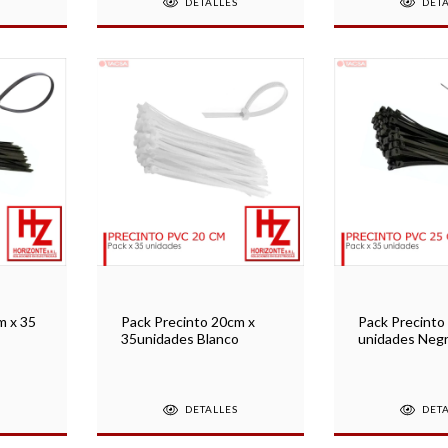
S
DETALLES
DET
Pack Precinto
Pack Precinto 20cm x
m x 35
unidades Neg
35unidades Blanco
DET
DETALLES
S