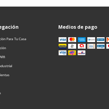
egación
Medios de pago
ción Para Tu Casa
ción
Wifi
ndustrial
ientas
s
a