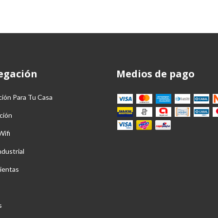
egación
Medios de pago
ción Para Tu Casa
ción
Wifi
ndustrial
ientas
s