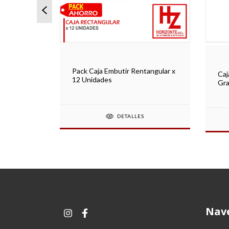
x 5
Pack Caja Embutir Rentangular x
Caj
12 Unidades
Gra
DETALLES
Nav