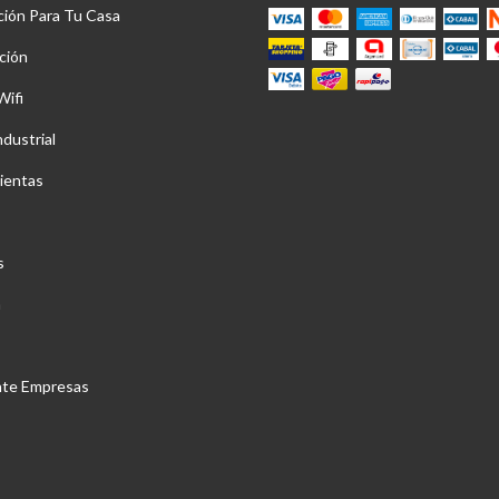
ción Para Tu Casa
ción
Wifi
ndustrial
ientas
s
a
nte Empresas