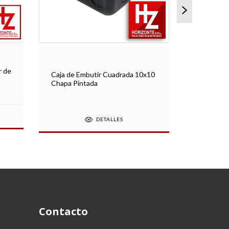
r de
Pack Caja
Caja de Embutir Cuadrada 10x10
Embutir P
Chapa Pintada
DETALLES
Contacto