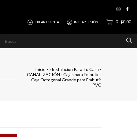
0
$0,00
CREAR CUENTA
INICIAR SESIÓN
-
evista
Ayuda
Horizonte Empresas
Inicio
-
>Instalación Para Tu Casa
-
CANALIZACIÓN
-
Cajas para Embutir
-
Caja Octogonal Grande para Embutir
PVC