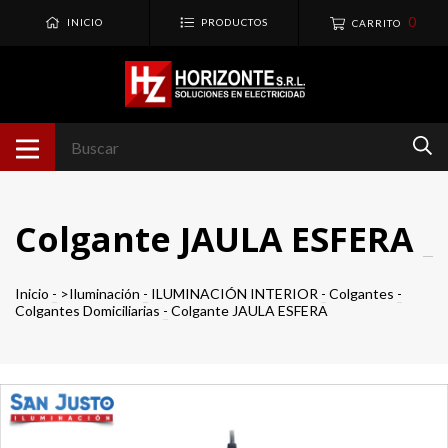
0
INICIO
PRODUCTOS
CARRITO
Colgante JAULA ESFERA
Inicio
-
>Iluminación
-
ILUMINACIÓN INTERIOR
-
Colgantes
-
Colgantes Domiciliarias
-
Colgante JAULA ESFERA