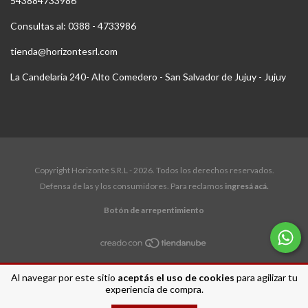
543884733986
Consultas al: 0388 - 4733986
tienda@horizontesrl.com
La Candelaria 240- Alto Comedero - San Salvador de Jujuy - Jujuy
Copyright Horizonte S.R.L - 2026. Todos los derechos reservados.
Defensa de las y los consumidores. Para reclamos
ingresá acá.
Botón de arrepentimiento
Al navegar por este sitio
aceptás el uso de cookies
para agilizar tu
experiencia de compra.