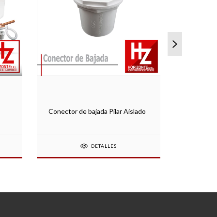
Caño baja
Conector de bajada Pilar Aislado
3 M
DETALLES