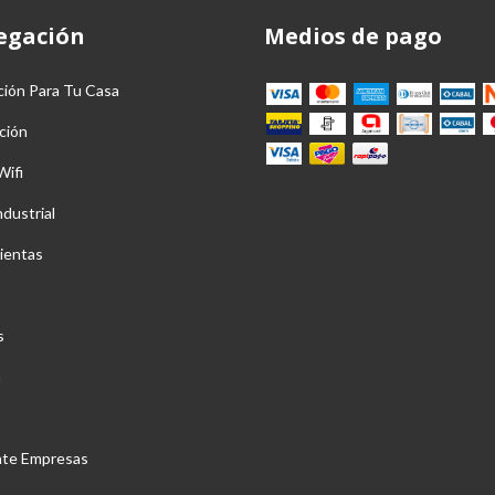
egación
Medios de pago
ción Para Tu Casa
ción
Wifi
ndustrial
ientas
s
a
nte Empresas