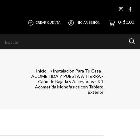
0
$0,00
CREAR CUENTA
INICIAR SESIÓN
-
evista
Ayuda
Horizonte Empresas
Inicio
-
>Instalación Para Tu Casa
-
ACOMETIDA Y PUESTA A TIERRA
-
Caño de Bajada y Accesorios
-
Kit
Acometida Monofasica con Tablero
Exterior