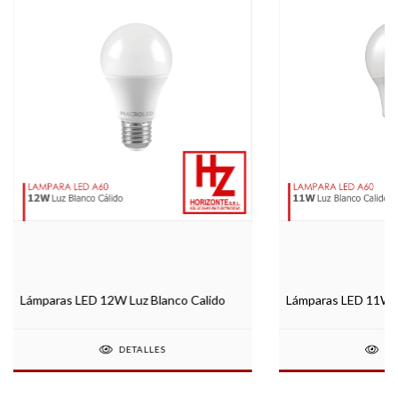
Lámparas LED 11W L
Lámparas LED 12W Luz Blanco Calido
DE
DETALLES