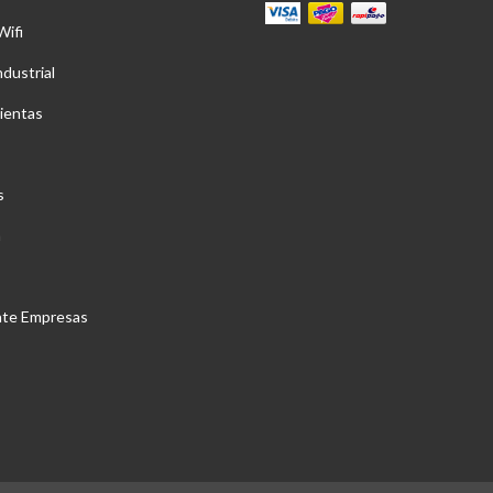
Wifi
ndustrial
ientas
s
a
nte Empresas