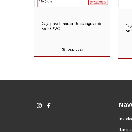
Caja para Embutir Rectangular de
onal
Caj
5x10 PVC
5x1
DETALLES
Nav
Instala
Ilumina