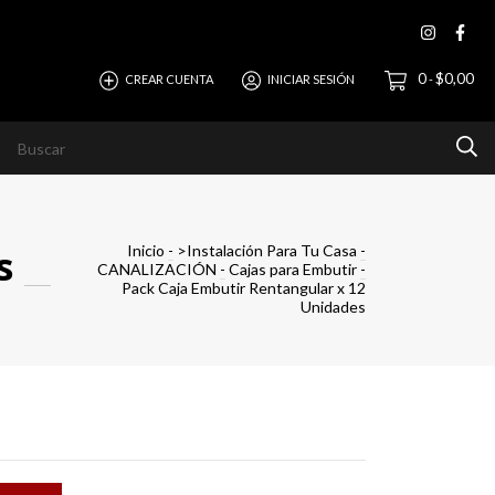
0
$0,00
CREAR CUENTA
INICIAR SESIÓN
-
evista
Ayuda
Horizonte Empresas
s
Inicio
-
>Instalación Para Tu Casa
-
CANALIZACIÓN
-
Cajas para Embutir
-
Pack Caja Embutir Rentangular x 12
Unidades