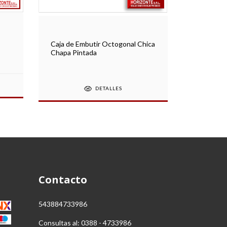
Caja Octo
Caja de Embutir Octogonal Chica
Embutir 
Chapa Pintada
DETALLES
Contacto
543884733986
Consultas al: 0388 - 4733986