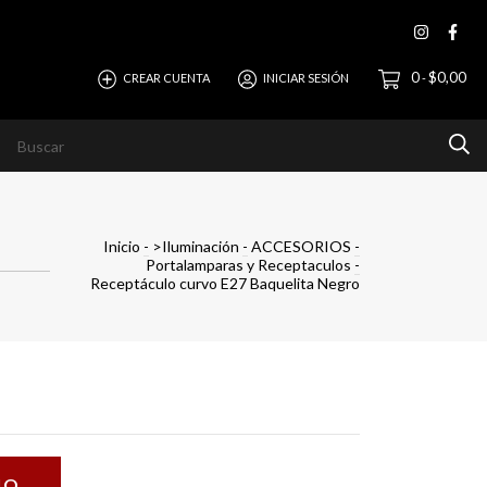
0
$0,00
CREAR CUENTA
INICIAR SESIÓN
-
evista
Ayuda
Horizonte Empresas
Inicio
-
>Iluminación
-
ACCESORIOS
-
Portalamparas y Receptaculos
-
Receptáculo curvo E27 Baquelita Negro