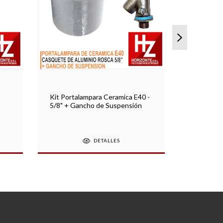
Kit Portalampara Ceramica E40 -
Receptácu
5/8" + Gancho de Suspensión
E27 Negr
DETALLES