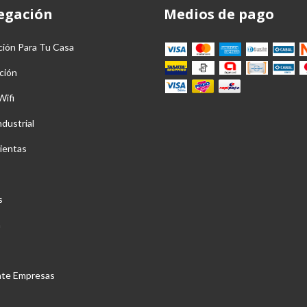
egación
Medios de pago
ción Para Tu Casa
ción
Wifi
ndustrial
ientas
s
a
nte Empresas