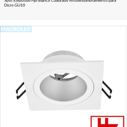
Spot Embutido Fijo Blanco Cuadrado Antideslumbramiento para
Dicro GU10