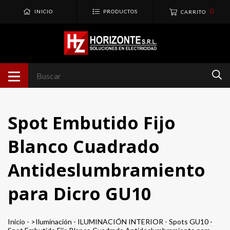
0
INICIO
PRODUCTOS
CARRITO
Spot Embutido Fijo
Blanco Cuadrado
Antideslumbramiento
para Dicro GU10
Inicio
-
>Iluminación
-
ILUMINACIÓN INTERIOR
-
Spots GU10
-