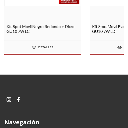
Kit Spot Movil Blan
Kit Spot Movil Negro Redondo + Dicro
GU10 7W LD
GU10 7W LC
DE
DETALLES
Navegación