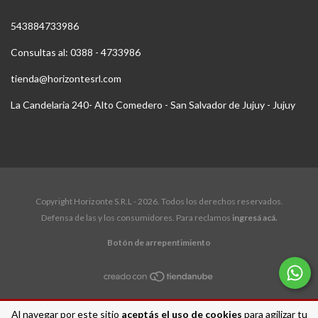
543884733986
Consultas al: 0388 - 4733986
tienda@horizontesrl.com
La Candelaria 240- Alto Comedero - San Salvador de Jujuy - Jujuy
Copyright Horizonte S.R.L - 2026. Todos los derechos reservados.
Defensa de las y los consumidores. Para reclamos
ingresá acá.
Botón de arrepentimiento
Al navegar por este sitio
aceptás el uso de cookies
para agilizar tu