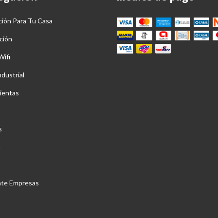
ción Para Tu Casa
ción
Wifi
ndustrial
ientas
s
a
nte Empresas