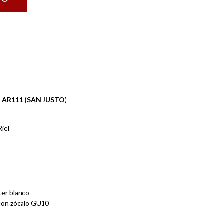
 AR111 (SAN JUSTO)
iel
ter blanco
 con zócalo GU10