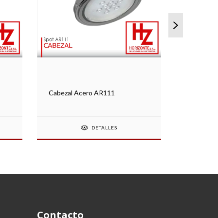
Kit Cabez
AR111 + 
Cabezal Acero AR111
DETALLES
Contacto