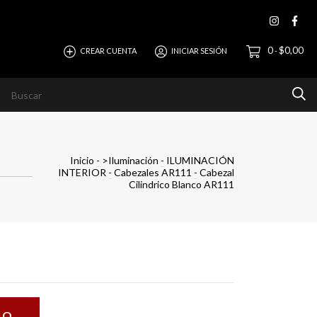
0
$0,00
CREAR CUENTA
INICIAR SESIÓN
-
evista
Ayuda
Horizonte Empresas
Inicio
-
>Iluminación
-
ILUMINACIÓN
INTERIOR
-
Cabezales AR111
-
Cabezal
Cilindrico Blanco AR111