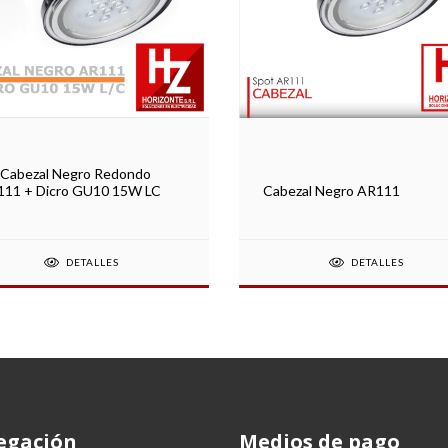
 Cabezal Negro Redondo
Cabezal Negro AR111
11 + Dicro GU10 15W LC
DETALLES
DETALLES
egación
Medios de pago