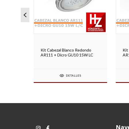
dondo
Kit Cabezal Blanco Redondo
Kit
15W LD
AR111 + Dicro GU10 15W LC
AR1
DETALLES
Nav