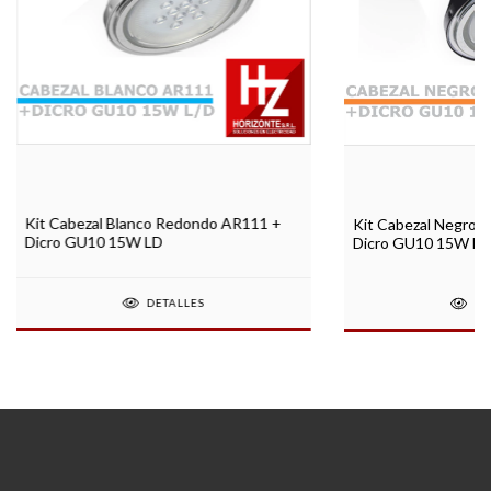
Kit Cabezal Blanco Redondo AR111 +
Kit Cabezal Negro 
Dicro GU10 15W LD
Dicro GU10 15W LC
DETALLES
DE