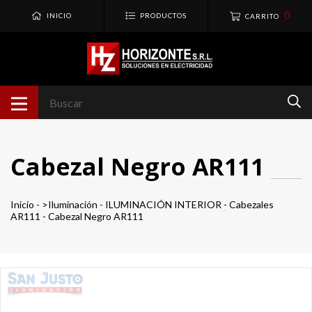
0
INICIO
PRODUCTOS
CARRITO
Cabezal Negro AR111
Inicio
-
>Iluminación
-
ILUMINACIÓN INTERIOR
-
Cabezales
AR111
-
Cabezal Negro AR111