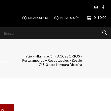
0
$0,00
CREAR CUENTA
INICIAR SESIÓN
-
evista
Ayuda
Horizonte Empresas
Inicio
-
>Iluminación
-
ACCESORIOS
-
Portalamparas y Receptaculos
-
Zócalo
GU10 para Lampara Dicroica