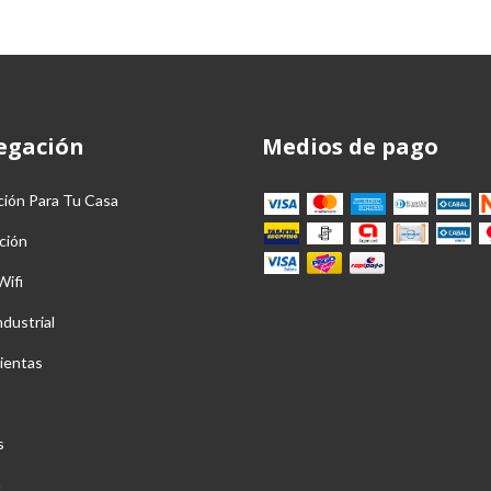
egación
Medios de pago
ción Para Tu Casa
ción
Wifi
ndustrial
ientas
s
a