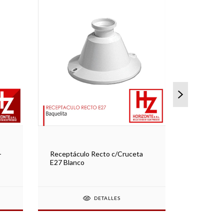
Receptácu
-
Receptáculo Recto c/Cruceta
Negro
E27 Blanco
DETALLES