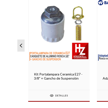
ica E40 -
Kit Portalampara Ceramica E27 -
ensión
3/8" + Gancho de Suspensión
Ada
DETALLES